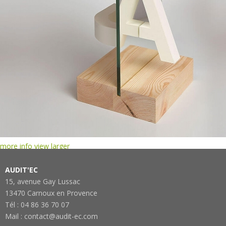
more info
view larger
AUDIT'EC
15, avenue Gay Lussac
13470 Carnoux en Provence
Tél : 04 86 36 70 07
Mail : contact@audit-ec.com