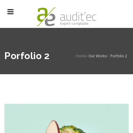
Porfolio 2
Home
/
Our Works
/
Porfolio 2