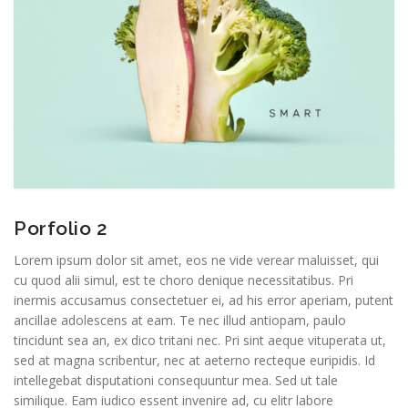
Porfolio 2
Lorem ipsum dolor sit amet, eos ne vide verear maluisset, qui
cu quod alii simul, est te choro denique necessitatibus. Pri
inermis accusamus consectetuer ei, ad his error aperiam, putent
ancillae adolescens at eam. Te nec illud antiopam, paulo
tincidunt sea an, ex dico tritani nec. Pri sint aeque vituperata ut,
sed at magna scribentur, nec at aeterno recteque euripidis. Id
intellegebat disputationi consequuntur mea. Sed ut tale
similique. Eam iudico essent invenire ad, cu elitr labore