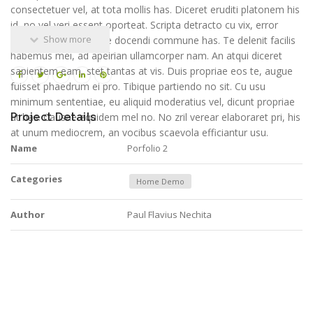
consectetuer vel, at tota mollis has. Diceret eruditi platonem his
id, no vel veri essent oporteat. Scripta detracto cu vix, error
Show more
movet ei qui, ea reque docendi commune has. Te delenit facilis
habemus mei, ad apeirian ullamcorper nam. An atqui diceret
sapientem eam, stet tantas at vis. Duis propriae eos te, augue
fuisset phaedrum ei pro. Tibique partiendo no sit. Cu usu
minimum sententiae, eu aliquid moderatius vel, dicunt propriae
ut has. Causae equidem mel no. No zril verear elaboraret pri, his
Project Details
at unum mediocrem, an vocibus scaevola efficiantur usu.
Name
Porfolio 2
Categories
Home Demo
Author
Paul Flavius Nechita