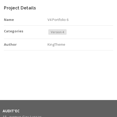
Project Details
Name
V4 Portfolio 6
Categories
Version 4
Author
KingTheme
AUDIT'EC
15, avenue Gay Lussac